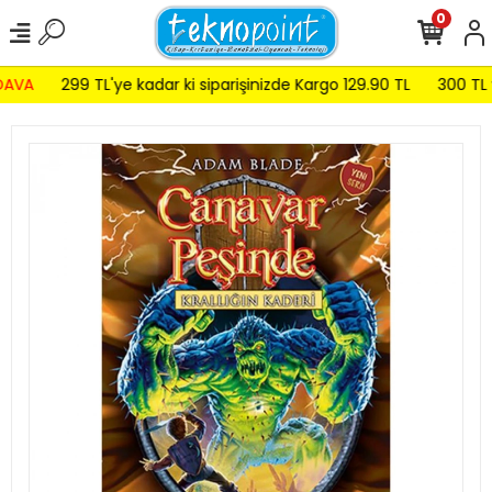
0
AVA
299 TL'ye kadar ki siparişinizde Kargo 129.90 TL
300 TL ve