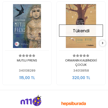
Tükendi
Sepete Ekle
Stokta Yok
MUTLU PRENS
ORMANIN KALBİNDEKİ
ÇOCUK
340138289
340138158
115,00 TL
320,00 TL