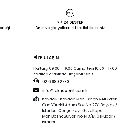
7 / 24 DESTEK
eneği
Öneri ve şikayetlerinizi bize iletebilirsiniz.
BİZE ULAŞIN
Haftaiçi 09:00 - 19:00 Cumartesi 10:00 - 17:00
saatleri arasında ulaşabilirsiniz.
0216 680 2780
info@teknopoint.com.tr
Kavacık : Kavacık Mah.Orhan Veli Kanık
Cad.Yürekli Adam Sok.No:27/1 Beykoz /
İstanbul Çengelköy : Güzeltepe
Mah.BosnaBulvarı No:143/1A Üsküdar /
İstanbul