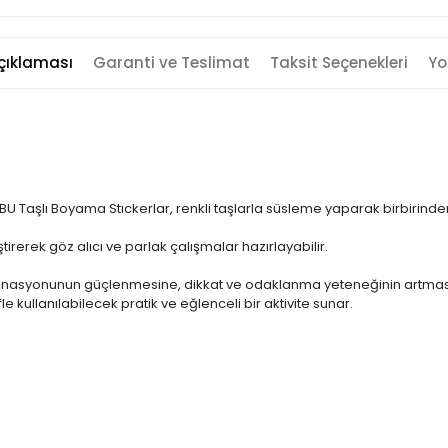
çıklaması
Garanti ve Teslimat
Taksit Seçenekleri
Yo
BU-BU Taşlı Boyama Stıckerlar, renkli taşlarla süsleme yaparak birbirin
ştirerek göz alıcı ve parlak çalışmalar hazırlayabilir.
ordinasyonunun güçlenmesine, dikkat ve odaklanma yeteneğinin artması
e kullanılabilecek pratik ve eğlenceli bir aktivite sunar.