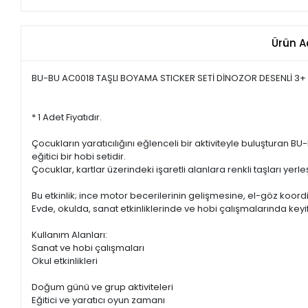
Ürün A
BU-BU AC0018 TAŞLI BOYAMA STICKER SETİ DİNOZOR DESENLİ 3+
* 1 Adet Fiyatıdır.
Çocukların yaratıcılığını eğlenceli bir aktiviteyle buluşturan 
eğitici bir hobi setidir.
Çocuklar, kartlar üzerindeki işaretli alanlara renkli taşları yerle
Bu etkinlik; ince motor becerilerinin gelişmesine, el-göz ko
Evde, okulda, sanat etkinliklerinde ve hobi çalışmalarında keyifl
Kullanım Alanları:
Sanat ve hobi çalışmaları
Okul etkinlikleri
Doğum günü ve grup aktiviteleri
Eğitici ve yaratıcı oyun zamanı