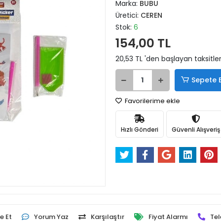
Marka:
BUBU
Üretici:
CEREN
Stok:
6
154,00 TL
20,53 TL 'den başlayan taksitler
Sepete 
Favorilerime ekle
Hızlı Gönderi
Güvenli Alışveriş
e Et
Yorum Yaz
Karşılaştır
Fiyat Alarmı
Tel