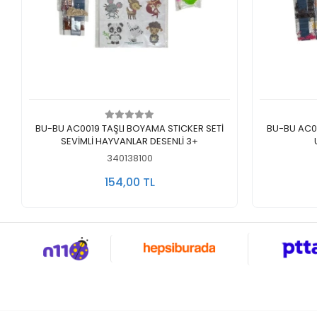
Sepete Ekle
BU-BU AC0019 TAŞLI BOYAMA STICKER SETİ
BU-BU AC00
SEVİMLİ HAYVANLAR DESENLİ 3+
340138100
154,00 TL