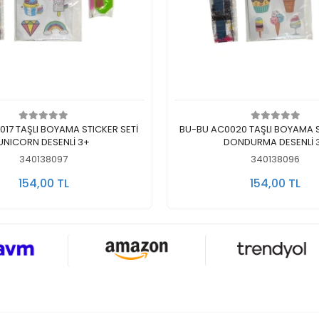
Sepete Ekle
Sepete Ekle
17 TAŞLI BOYAMA STICKER SETİ
BU-BU AC0020 TAŞLI BOYAMA S
UNICORN DESENLİ 3+
DONDU
340138097
340138096
154,00 TL
154,00 TL