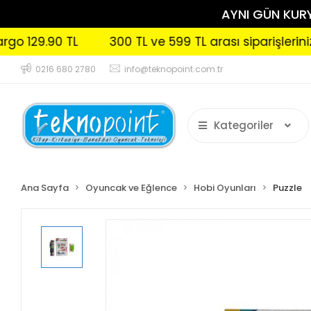
AYNI GÜN KURYE
9.90 TL
300 TL ve 599 TL arası siparişlerinizde Ka
0216 680 2780
info@teknopoint.com.tr
Kategoriler
Ana Sayfa
Oyuncak ve Eğlence
Hobi Oyunları
Puzzle