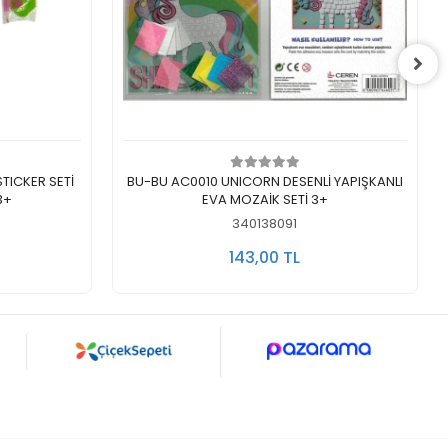
Sepete Ekle
TICKER SETİ
BU-BU AC0010 UNICORN DESENLİ YAPIŞKANLI
RMA DESENLİ 3+
EVA MOZAİK SETİ 3+
340138091
143,00 TL