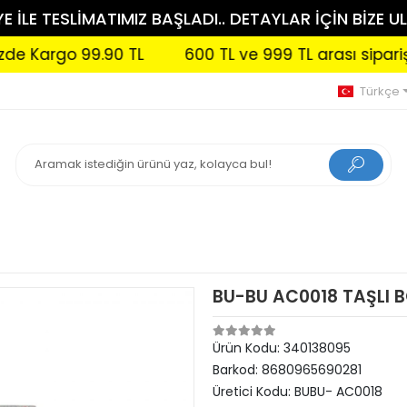
 İLE TESLİMATIMIZ BAŞLADI.. DETAYLAR İÇİN BİZE UL
rgo 99.90 TL
600 TL ve 999 TL arası siparişlerini
Türkçe
BU-BU AC0018 TAŞLI 
Ürün Kodu:
340138095
Barkod:
8680965690281
Üretici Kodu:
BUBU- AC0018