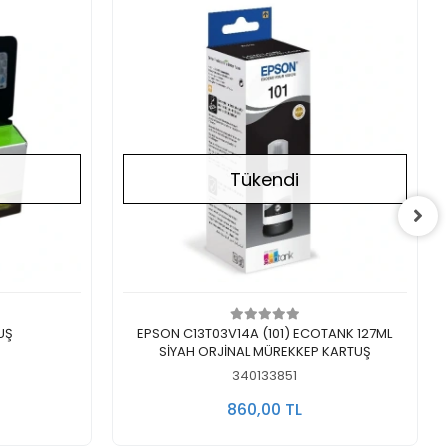
Tükendi
Stokta Yok
UŞ
EPSON C13T03V14A (101) ECOTANK 127ML
SİYAH ORJİNAL MÜREKKEP KARTUŞ
340133851
860,00 TL