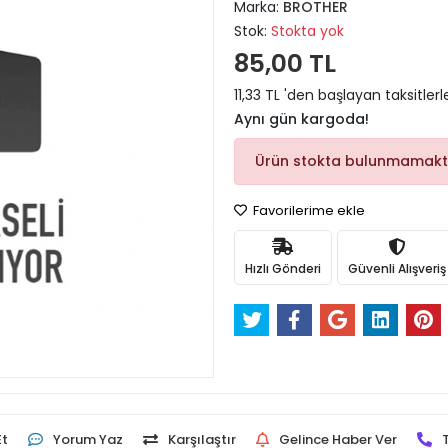
Marka:
BROTHER
Stok:
Stokta yok
85,00 TL
11,33 TL 'den başlayan taksitlerl
Aynı gün kargoda!
Ürün stokta bulunmamakt
Favorilerime ekle
Hızlı Gönderi
Güvenli Alışveriş
Et
Yorum Yaz
Karşılaştır
Gelince Haber Ver