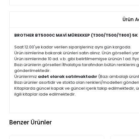
Ürün A
BROTHER BT5000C MAVİ MÜREKKEP (T300/T500/T800) 5K
Saat 12.00'ye kadar verilen siparişleriniz aynı gün kargoda.
Ürün isimlerine bakarak ürünleri satın alınız. Ürün görselleri yan
Ürün isimlerinde 10 ad. v.b. gibi belirtilmemişse ürünün 1 ad. fiyat
Bazı ürünlerin görselleri İthalatçısı tarafından bütün renkleri
gönderilmektedir.
Ürünlerimiz
adet olarak satılmaktadır
(Bazı ambalajlı ürünl
Bazı ürünler asortidir ve stokta olan renkleri/modelleri gönder
Kitaplarda güncel kapak ve güncel içerik takip edilmektedir, ür
ilgili kitaplar iade edilmektedir.
Benzer Ürünler