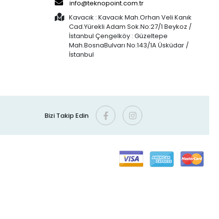
info@teknopoint.com.tr
Kavacık : Kavacık Mah.Orhan Veli Kanık
Cad.Yürekli Adam Sok.No:27/1 Beykoz /
İstanbul Çengelköy : Güzeltepe
Mah.BosnaBulvarı No:143/1A Üsküdar /
İstanbul
Bizi Takip Edin