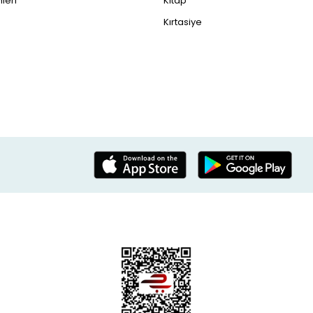
leri
Kitap
Kırtasiye