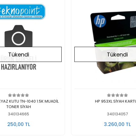
Tükendi
Tükendi
Stokta Yok
Stokta Yok
AZ KUTU TN-1040 1.5K MUADİL
HP 953XL SİYAH KART
TONER SİYAH
340134665
340134057
250,00 TL
3.260,00 TL