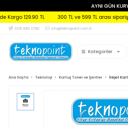
AYNI GÜN KURYE
rgo 129.90 TL
300 TL ve 599 TL arası siparişlerini
0216 680 2780
info@teknopoint.com.tr
Kategoriler
Ana Sayfa
Teknoloji
Kartuş Toner ve Şeritler
İnkjet Kar