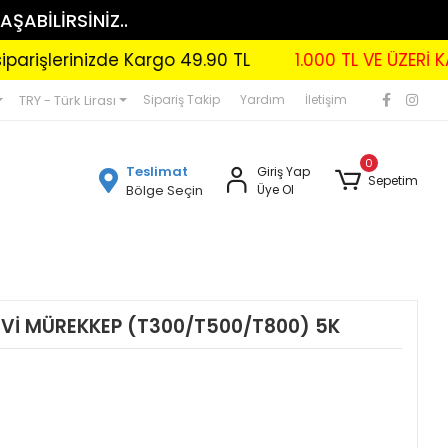
AŞABİLİRSİNİZ..
lerinizde Kargo 49.90 TL
1.000 TL VE ÜZERİ KARGO
TRY - Türk Lirası
Sipariş Takip
Yardım
İletişim
0
Teslimat
Giriş Yap
Sepetim
Bölge Seçin
Üye Ol
Vİ MÜREKKEP (T300/T500/T800) 5K