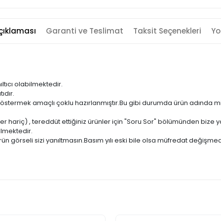
çıklaması
Garanti ve Teslimat
Taksit Seçenekleri
Yo
ıltıcı olabilmektedir.
ıdır.
ni göstermek amaçlı çoklu hazırlanmıştır.Bu gibi durumda ürün adında m
er hariç) , tereddüt ettiğiniz ürünler için "Soru Sor" bölümünden bize ya
ilmektedir.
ün görseli sizi yanıltmasın.Basım yılı eski bile olsa müfredat değişmed