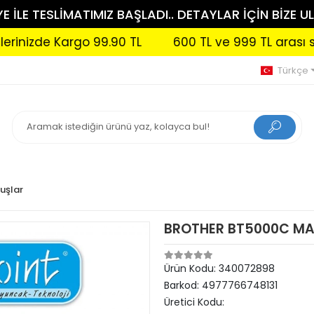
 İLE TESLİMATIMIZ BAŞLADI.. DETAYLAR İÇİN BİZE UL
zde Kargo 99.90 TL
600 TL ve 999 TL arası sipariş
Türkçe
tuşlar
BROTHER BT5000C MA
Ürün Kodu:
340072898
Barkod:
4977766748131
Üretici Kodu: