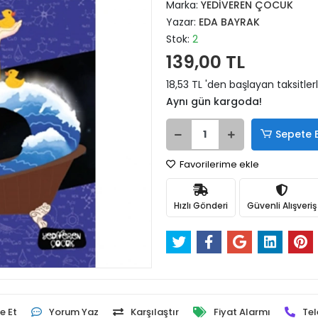
Marka:
YEDİVEREN ÇOCUK
Yazar:
EDA BAYRAK
Stok:
2
139,00 TL
18,53 TL 'den başlayan taksitler
Aynı gün kargoda!
Sepete 
Favorilerime ekle
Hızlı Gönderi
Güvenli Alışveriş
e Et
Yorum Yaz
Karşılaştır
Fiyat Alarmı
Tel