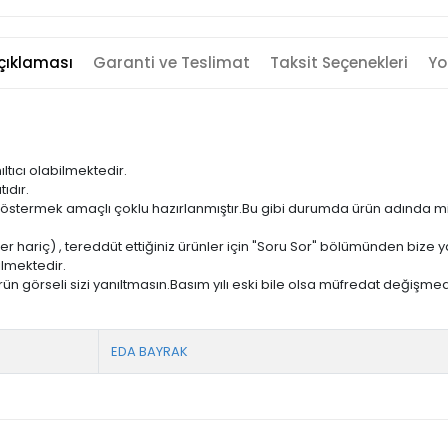
çıklaması
Garanti ve Teslimat
Taksit Seçenekleri
Yo
ıltıcı olabilmektedir.
ıdır.
ni göstermek amaçlı çoklu hazırlanmıştır.Bu gibi durumda ürün adında m
er hariç) , tereddüt ettiğiniz ürünler için "Soru Sor" bölümünden bize ya
ilmektedir.
ün görseli sizi yanıltmasın.Basım yılı eski bile olsa müfredat değişmed
EDA BAYRAK