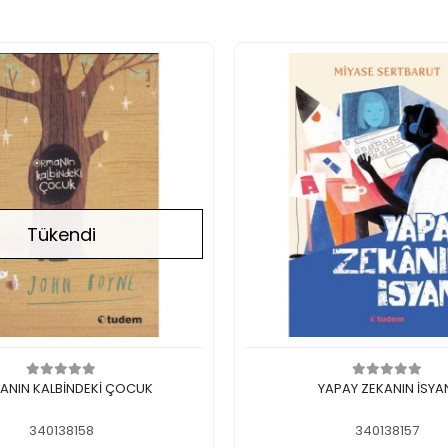
Tükendi
Stokta Yok
Sepete Ekle
ANIN KALBİNDEKİ ÇOCUK
YAPAY ZEKANIN İSYA
340138158
340138157