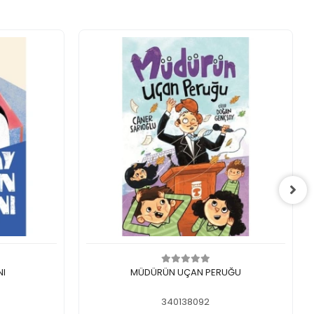
Sepete Ekle
NI
MÜDÜRÜN UÇAN PERUĞU
340138092