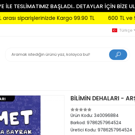
 İLE TESLİMATIMIZ BAŞLADI.. DETAYLAR İÇİN BİZE UL
parişlerinizde Kargo 99.90 TL
600 TL ve 999 TL ar
Türkçe
BİLİMİN DEHALARI - A
Ürün Kodu:
340096884
Barkod:
9786257964524
Üretici Kodu:
9786257964524