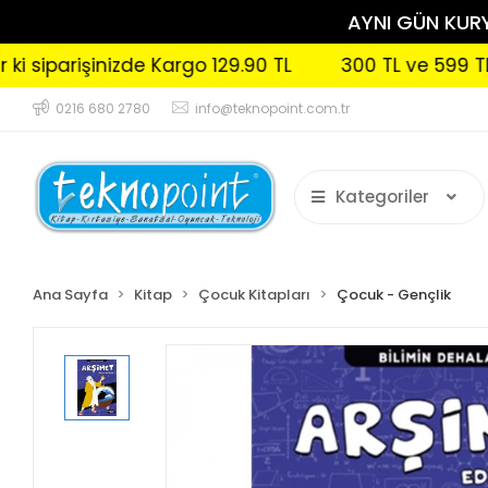
AYNI GÜN KURYE
işinizde Kargo 129.90 TL
300 TL ve 599 TL arası si
0216 680 2780
info@teknopoint.com.tr
Kategoriler
Ana Sayfa
Kitap
Çocuk Kitapları
Çocuk - Gençlik