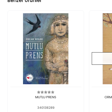
Benzer Ürünler
Sepete Ekle
MUTLU PRENS
ORM
340138289