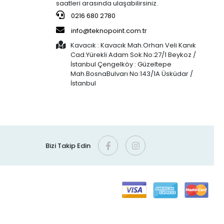
saatleri arasında ulaşabilirsiniz.
0216 680 2780
info@teknopoint.com.tr
Kavacık : Kavacık Mah.Orhan Veli Kanık
Cad.Yürekli Adam Sok.No:27/1 Beykoz /
İstanbul Çengelköy : Güzeltepe
Mah.BosnaBulvarı No:143/1A Üsküdar /
İstanbul
Bizi Takip Edin