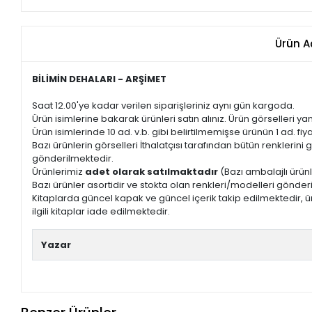
Ürün A
BİLİMİN DEHALARI - ARŞİMET
Saat 12.00'ye kadar verilen siparişleriniz aynı gün kargoda.
Ürün isimlerine bakarak ürünleri satın alınız. Ürün görselleri yan
Ürün isimlerinde 10 ad. v.b. gibi belirtilmemişse ürünün 1 ad. fiyat
Bazı ürünlerin görselleri İthalatçısı tarafından bütün renkleri
gönderilmektedir.
Ürünlerimiz
adet olarak satılmaktadır
(Bazı ambalajlı ürünl
Bazı ürünler asortidir ve stokta olan renkleri/modelleri gönder
Kitaplarda güncel kapak ve güncel içerik takip edilmektedir, ür
ilgili kitaplar iade edilmektedir.
Yazar