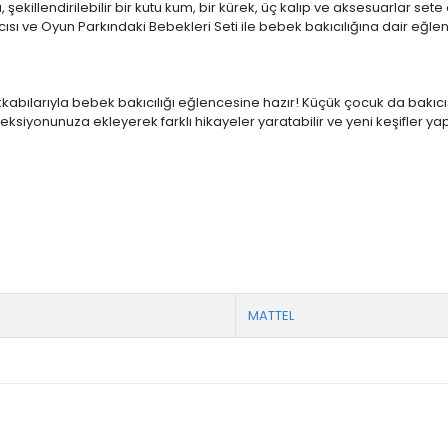
ekillendirilebilir bir kutu kum, bir kürek, üç kalıp ve aksesuarlar se
ısı ve Oyun Parkındaki Bebekleri Seti ile bebek bakıcılığına dair eğlenc
kkabılarıyla bebek bakıcılığı eğlencesine hazır! Küçük çocuk da bakıcıs
iyonunuza ekleyerek farklı hikayeler yaratabilir ve yeni keşifler yapabili
MATTEL