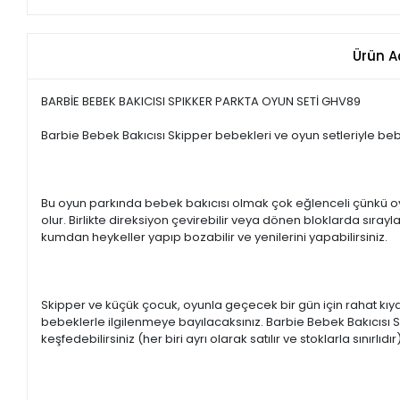
Ürün A
BARBİE BEBEK BAKICISI SPIKKER PARKTA OYUN SETİ GHV89
Barbie Bebek Bakıcısı Skipper bebekleri ve oyun setleriyle b
Bu oyun parkında bebek bakıcısı olmak çok eğlenceli çünkü oy
olur. Birlikte direksiyon çevirebilir veya dönen bloklarda sırayl
kumdan heykeller yapıp bozabilir ve yenilerini yapabilirsiniz.
Skipper ve küçük çocuk, oyunla geçecek bir gün için rahat kıyafe
bebeklerle ilgilenmeye bayılacaksınız. Barbie Bebek Bakıcısı S
keşfedebilirsiniz (her biri ayrı olarak satılır ve stoklarla sınırlıdır)