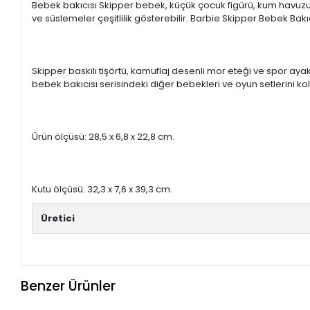
Bebek bakıcısı Skipper bebek, küçük çocuk figürü, kum havuzu, ş
ve süslemeler çeşitlilik gösterebilir. Barbie Skipper Bebek Bakıc
Skipper baskılı tişörtü, kamuflaj desenli mor eteği ve spor aya
bebek bakıcısı serisindeki diğer bebekleri ve oyun setlerini koleks
Ürün ölçüsü: 28,5 x 6,8 x 22,8 cm.
Kutu ölçüsü: 32,3 x 7,6 x 39,3 cm.
Üretici
Benzer Ürünler