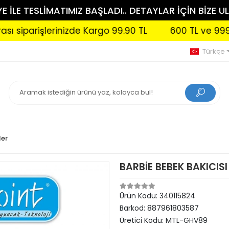
 İLE TESLİMATIMIZ BAŞLADI.. DETAYLAR İÇİN BİZE UL
rişlerinizde Kargo 99.90 TL
600 TL ve 999 TL aras
Türkçe
ler
BARBİE BEBEK BAKICIS
Ürün Kodu:
340115824
Barkod:
887961803587
Üretici Kodu:
MTL-GHV89