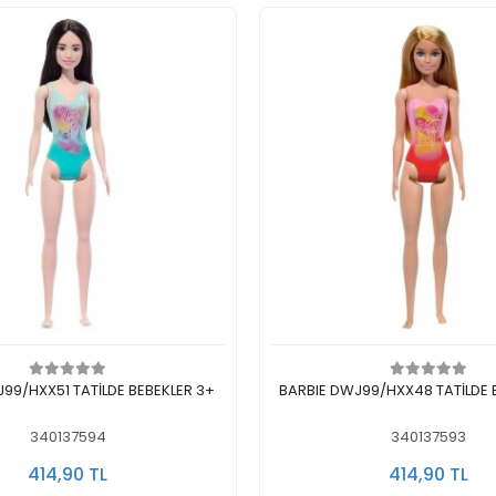
Sepete Ekle
Sepete Ekle
99/HXX51 TATİLDE BEBEKLER 3+
BARBIE DWJ99/HXX48 TATİLDE 
340137594
340137593
414,90 TL
414,90 TL