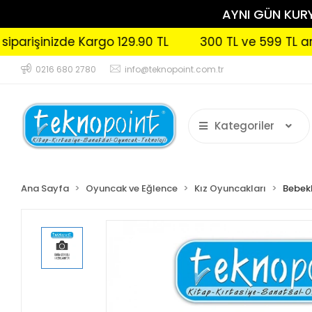
AYNI GÜN KURYE
inizde Kargo 129.90 TL
300 TL ve 599 TL arası sipa
0216 680 2780
info@teknopoint.com.tr
Kategoriler
Ana Sayfa
Oyuncak ve Eğlence
Kız Oyuncakları
Bebek