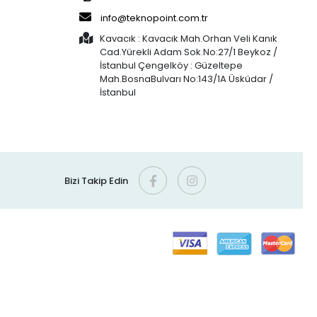
info@teknopoint.com.tr
Kavacık : Kavacık Mah.Orhan Veli Kanık
Cad.Yürekli Adam Sok.No:27/1 Beykoz /
İstanbul Çengelköy : Güzeltepe
Mah.BosnaBulvarı No:143/1A Üsküdar /
İstanbul
Bizi Takip Edin