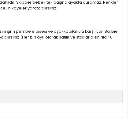
te dahildir. Skipper bebek tek başına ayakta duramaz. Renkler
eli hikayeler yaratabilirsiniz.
ını şirin pembe elbisesi ve ayakkabılarıyla karşılıyor. Barbie
rsiniz (Her biri ayrı olarak satılır ve stoklarla sınırlıdır).