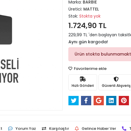
Marka:
BARBIE
Üretici:
MATTEL
Stok:
Stokta yok
1.724,90 TL
229,99 TL 'den başlayan taksitl
Aynı gün kargoda!
Ürün stokta bulunmamakt
Favorilerime ekle
Hızlı Gönderi
Güvenli Alışveriş
Et
Yorum Yaz
Karşılaştır
Gelince Haber Ver