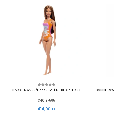
Sepete Ekle
BARBIE DWJ99/HXX50 TATİLDE BEBEKLER 3+
BARBIE DWJ
340137595
414,90 TL