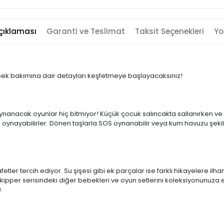
çıklaması
Garanti ve Teslimat
Taksit Seçenekleri
Yo
ebek bakımına dair detayları keşfetmeye başlayacaksınız!
nanacak oyunlar hiç bitmiyor! Küçük çocuk salıncakta sallanırken ve
a oynayabilirler. Dönen taşlarla SOS oynanabilir veya kum havuzu şekillen
tler tercih ediyor. Su şişesi gibi ek parçalar ise farklı hikayelere il
kipper serisindeki diğer bebekleri ve oyun setlerini koleksiyonunuza e
.