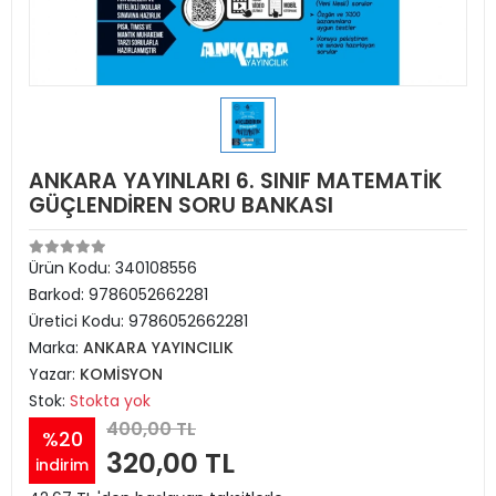
ANKARA YAYINLARI 6. SINIF MATEMATİK
GÜÇLENDİREN SORU BANKASI
Ürün Kodu:
340108556
Barkod:
9786052662281
Üretici Kodu:
9786052662281
Marka:
ANKARA YAYINCILIK
Yazar:
KOMİSYON
Stok:
Stokta yok
400,00 TL
%20
320,00 TL
indirim