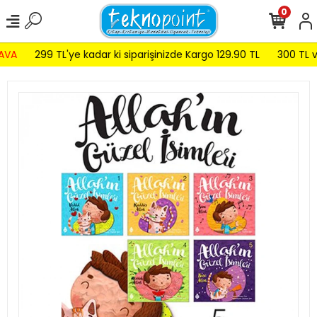
0
VA
299 TL'ye kadar ki siparişinizde Kargo 129.90 TL
300 TL ve