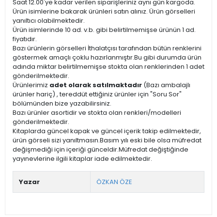
Saat 12.00'ye kadar verilen siparişleriniz aynı gün kargoda.
Ürün isimlerine bakarak ürünleri satın alınız. Ürün görselleri
yanıltıcı olabilmektedir.
Ürün isimlerinde 10 ad. v.b. gibi belirtilmemişse ürünün 1 ad.
fiyatıdır.
Bazı ürünlerin görselleri İthalatçısı tarafından bütün renklerini
göstermek amaçlı çoklu hazırlanmıştır.Bu gibi durumda ürün
adında miktar belirtilmemişse stokta olan renklerinden 1 adet
gönderilmektedir.
Ürünlerimiz
adet olarak satılmaktadır
(Bazı ambalajlı
ürünler hariç) , tereddüt ettiğiniz ürünler için "Soru Sor"
bölümünden bize yazabilirsiniz.
Bazı ürünler asortidir ve stokta olan renkleri/modelleri
gönderilmektedir.
Kitaplarda güncel kapak ve güncel içerik takip edilmektedir,
ürün görseli sizi yanıltmasın.Basım yılı eski bile olsa müfredat
değişmediği için içeriği günceldir.Müfredat değiştiğinde
yayınevlerine ilgili kitaplar iade edilmektedir.
Yazar
ÖZKAN ÖZE