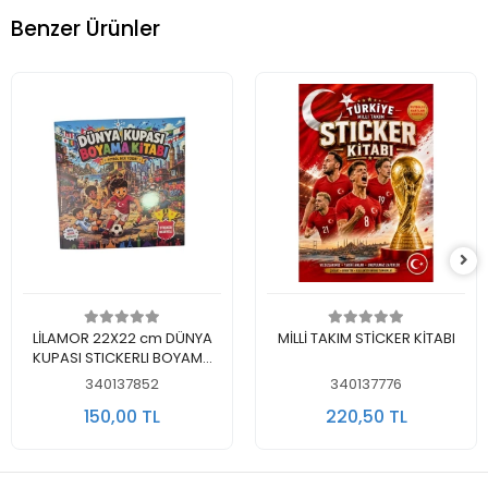
Benzer Ürünler
Sepete Ekle
Sepete Ekle
LİLAMOR 22X22 cm DÜNYA
MİLLİ TAKIM STİCKER KİTABI
KUPASI STICKERLI BOYAMA
SETİ 48 SAYFA
340137852
340137776
150,00 TL
220,50 TL