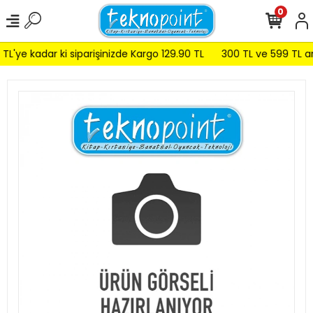
0
L'ye kadar ki siparişinizde Kargo 129.90 TL
300 TL ve 599 TL ara