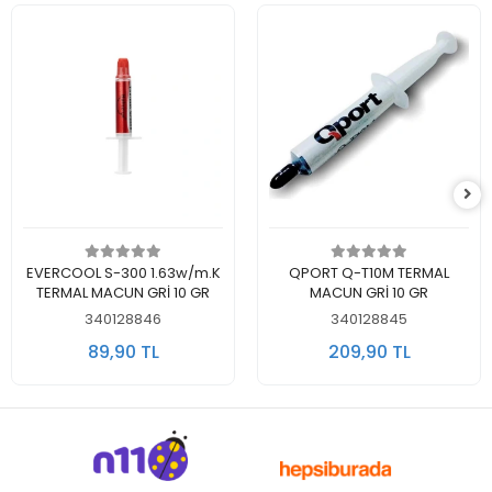
Sepete Ekle
Sepete Ekle
EVERCOOL S-300 1.63w/m.K
QPORT Q-T10M TERMAL
TERMAL MACUN GRİ 10 GR
MACUN GRİ 10 GR
340128846
340128845
89,90 TL
209,90 TL