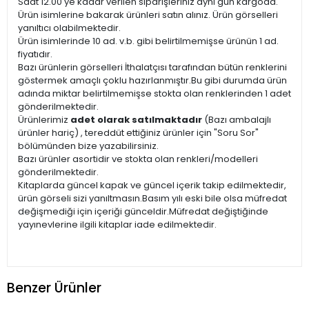
Saat 12.00'ye kadar verilen siparişleriniz aynı gün kargoda.
Ürün isimlerine bakarak ürünleri satın alınız. Ürün görselleri
yanıltıcı olabilmektedir.
Ürün isimlerinde 10 ad. v.b. gibi belirtilmemişse ürünün 1 ad.
fiyatıdır.
Bazı ürünlerin görselleri İthalatçısı tarafından bütün renklerini
göstermek amaçlı çoklu hazırlanmıştır.Bu gibi durumda ürün
adında miktar belirtilmemişse stokta olan renklerinden 1 adet
gönderilmektedir.
Ürünlerimiz
adet olarak satılmaktadır
(Bazı ambalajlı
ürünler hariç) , tereddüt ettiğiniz ürünler için "Soru Sor"
bölümünden bize yazabilirsiniz.
Bazı ürünler asortidir ve stokta olan renkleri/modelleri
gönderilmektedir.
Kitaplarda güncel kapak ve güncel içerik takip edilmektedir,
ürün görseli sizi yanıltmasın.Basım yılı eski bile olsa müfredat
değişmediği için içeriği günceldir.Müfredat değiştiğinde
yayınevlerine ilgili kitaplar iade edilmektedir.
Benzer Ürünler