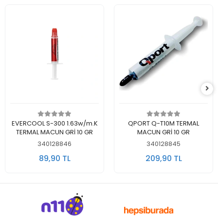
Sepete Ekle
Sepete Ekle
EVERCOOL S-300 1.63w/m.K
QPORT Q-T10M TERMAL
TERMAL MACUN GRİ 10 GR
MACUN GRİ 10 GR
340128846
340128845
89,90 TL
209,90 TL