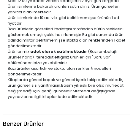
Saat 12.00'ye kadar verilen siparişleriniz aynı gün kargoda.
Ürün isimlerine bakarak ürünleri satın alınız. Ürün görselleri
yanıltıcı olabilmektedir.
Ürün isimlerinde 10 ad. v.b. gibi belirtilmemişse ürünün 1 ad.
fiyatıdır.
Bazı ürünlerin görselleri İthalatçısı tarafından bütün renklerini
göstermek amaçlı çoklu hazırlanmıştır.Bu gibi durumda ürün
adında miktar belirtilmemişse stokta olan renklerinden 1 adet
gönderilmektedir.
Ürünlerimiz
adet olarak satılmaktadır
(Bazı ambalajlı
ürünler hariç) , tereddüt ettiğiniz ürünler için "Soru Sor"
bölümünden bize yazabilirsiniz.
Bazı ürünler asortidir ve stokta olan renkleri/modelleri
gönderilmektedir.
Kitaplarda güncel kapak ve güncel içerik takip edilmektedir,
ürün görseli sizi yanıltmasın.Basım yılı eski bile olsa müfredat
değişmediği için içeriği günceldir.Müfredat değiştiğinde
yayınevlerine ilgili kitaplar iade edilmektedir.
Benzer Ürünler