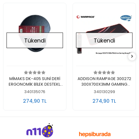
Tükendi
Tükendi
Stokta Yok
Stokta Yok
MİMAKS DK-405 SUNİ DERİ
ADDISON RAMPAGE 300272
ERGONOMİK BİLEK DESTEKLİ
300X700X3MM GAMING
MOUSE PAD - SİYAH
MOUSE PAD
340135076
340130299
274,90 TL
274,90 TL