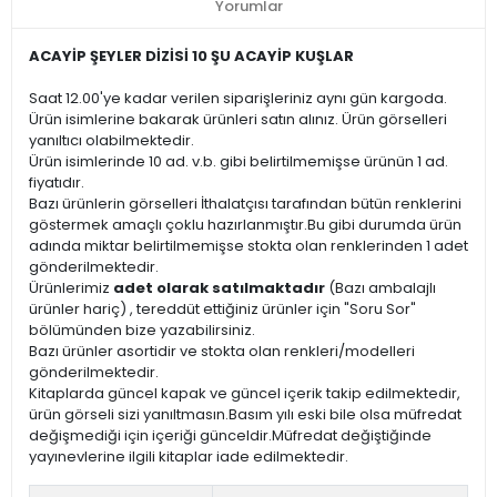
Yorumlar
ACAYİP ŞEYLER DİZİSİ 10 ŞU ACAYİP KUŞLAR
Saat 12.00'ye kadar verilen siparişleriniz aynı gün kargoda.
Ürün isimlerine bakarak ürünleri satın alınız. Ürün görselleri
yanıltıcı olabilmektedir.
Ürün isimlerinde 10 ad. v.b. gibi belirtilmemişse ürünün 1 ad.
fiyatıdır.
Bazı ürünlerin görselleri İthalatçısı tarafından bütün renklerini
göstermek amaçlı çoklu hazırlanmıştır.Bu gibi durumda ürün
adında miktar belirtilmemişse stokta olan renklerinden 1 adet
gönderilmektedir.
Ürünlerimiz
adet olarak satılmaktadır
(Bazı ambalajlı
ürünler hariç) , tereddüt ettiğiniz ürünler için "Soru Sor"
bölümünden bize yazabilirsiniz.
Bazı ürünler asortidir ve stokta olan renkleri/modelleri
gönderilmektedir.
Kitaplarda güncel kapak ve güncel içerik takip edilmektedir,
ürün görseli sizi yanıltmasın.Basım yılı eski bile olsa müfredat
değişmediği için içeriği günceldir.Müfredat değiştiğinde
yayınevlerine ilgili kitaplar iade edilmektedir.