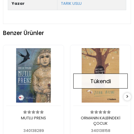
Yazar
TARIK USLU
Benzer Ürünler
Tükendi
Sepete Ekle
Stokta Yok
MUTLU PRENS
ORMANIN KALBİNDEKİ
ÇOCUK
340138289
340138158