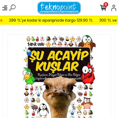
0
A
299 TL'ye kadar ki siparişinizde Kargo 129.90 TL
300 TL ve 5