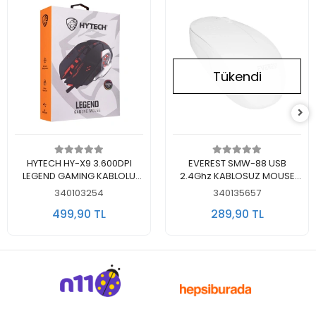
Tükendi
Sepete Ekle
Stokta Yok
HYTECH HY-X9 3.600DPI
EVEREST SMW-88 USB
LEGEND GAMING KABLOLU
2.4Ghz KABLOSUZ MOUSE
RAINBOW OYUNCU MOUSE
BEYAZ
340103254
340135657
SİYAH
499,90 TL
289,90 TL