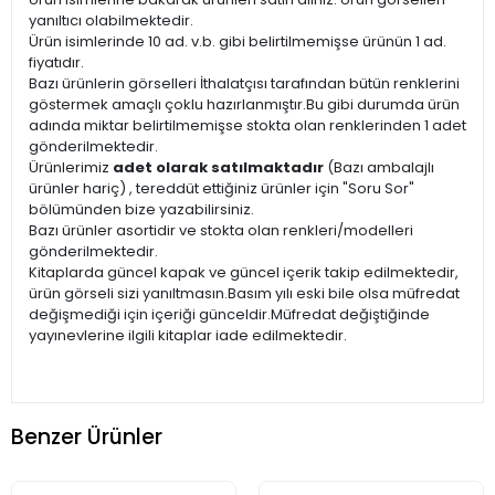
yanıltıcı olabilmektedir.
Ürün isimlerinde 10 ad. v.b. gibi belirtilmemişse ürünün 1 ad.
fiyatıdır.
Bazı ürünlerin görselleri İthalatçısı tarafından bütün renklerini
göstermek amaçlı çoklu hazırlanmıştır.Bu gibi durumda ürün
adında miktar belirtilmemişse stokta olan renklerinden 1 adet
gönderilmektedir.
Ürünlerimiz
adet olarak satılmaktadır
(Bazı ambalajlı
ürünler hariç) , tereddüt ettiğiniz ürünler için "Soru Sor"
bölümünden bize yazabilirsiniz.
Bazı ürünler asortidir ve stokta olan renkleri/modelleri
gönderilmektedir.
Kitaplarda güncel kapak ve güncel içerik takip edilmektedir,
ürün görseli sizi yanıltmasın.Basım yılı eski bile olsa müfredat
değişmediği için içeriği günceldir.Müfredat değiştiğinde
yayınevlerine ilgili kitaplar iade edilmektedir.
Benzer Ürünler